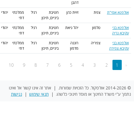
דהבן
 אמי"ת
צפת
זיוית כהן
חטיבת
רגיל
ממלכתי
יהודי
ביניים, תיכון
דתי
 בני
טלמון
יהל גיאת
חטיבת
רגיל
ממלכתי
יהודי
נריה
ביניים, תיכון
דתי
 בני
צפריה
רוננה
חטיבת
רגיל
ממלכתי
יהודי
צפירה
מדמון
ביניים, תיכון
דתי
»
...
10
9
8
7
6
5
4
3
2
1
© 2014-2026 אולסקול. כל הזכויות שמורות. | אתר זה אינו קשור אל ואינו
י משרד החינוך או מוסד חינוכי כלשהו. |
תנאי שימוש
|
נגישות