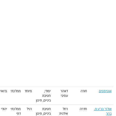
ים
חורה
דאהר
יסודי,
מיוחד
ממלכתי
בדואי
עסיבי
חטיבת
ביניים, תיכון
נ"ע מ.
חדרה
רחל
חטיבת
רגיל
ממלכתי
יהודי
אילנית
ביניים, תיכון
דתי