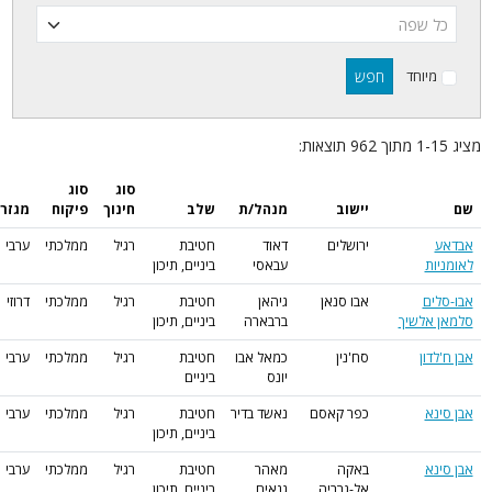
חפש
מיוחד
סוג
סוג
יישוב
מנהל/ת
שלב
חינוך
פיקוח
מגזר
ירושלים
דאוד
חטיבת
רגיל
ממלכתי
ערבי
ות
עבאסי
ביניים, תיכון
ים
אבו סנאן
גיהאן
חטיבת
רגיל
ממלכתי
דרוזי
אלשיך
ברבארה
ביניים, תיכון
דון
סח'נין
כמאל אבו
חטיבת
רגיל
ממלכתי
ערבי
יונס
ביניים
נא
כפר קאסם
נאשד בדיר
חטיבת
רגיל
ממלכתי
ערבי
ביניים, תיכון
נא
באקה
מאהר
חטיבת
רגיל
ממלכתי
ערבי
אל-גרביה
גנאים
ביניים, תיכון