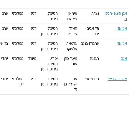
נא -חטב
נצרת
אימאן
חטיבת
רגיל
ממלכתי
ערבי
פאהום
ביניים
תל אביב -
חאלד
חטיבת
רגיל
ממלכתי
ערבי
יפו
שקרא
ביניים, תיכון
ערערה-בנגב
ערפאת
חטיבת
רגיל
ממלכתי
בדואי
אלעוקה
ביניים, תיכון
רעננה
מיטל כהן
יסודי,
מיוחד
ממלכתי
יהודי
אור
חטיבת
ביניים, תיכון
ישראל
בית שמש
אמיר
חטיבת
רגיל
ממלכתי
יהודי
ישראל בן
ביניים, תיכון
דתי
גל