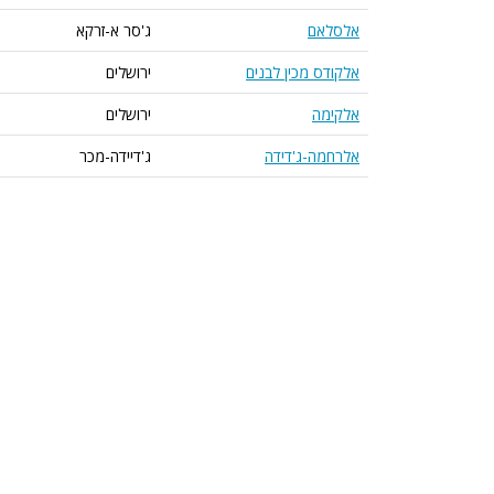
אלסלאם
ג'סר א-זרקא
אלקודס מכין לבנים
ירושלים
אלקימה
ירושלים
אלרחמה-ג'דידה
ג'דיידה-מכר