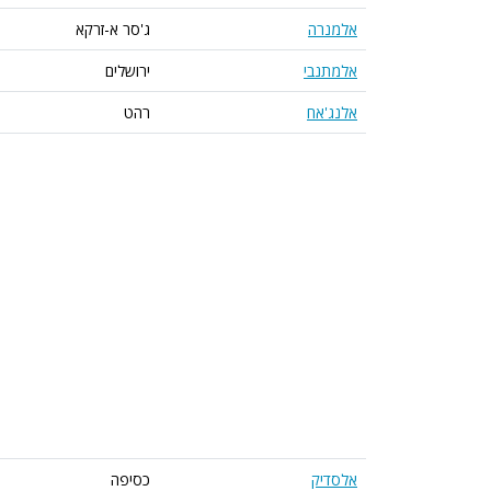
אלמנרה
ג'סר א-זרקא
אלמתנבי
ירושלים
אלנג'אח
רהט
אלסדיק
כסיפה