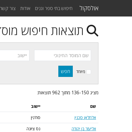
אולסקול
חיפוש בתי ספר וגנים
אודות
צור קשר
תוצאות חיפוש מוסדו
שם המוסד החינוכי
יישוב
חפש
מיוחד
מציג 136-150 מתוך 962 תוצאות:
שם
יישוב
אלחלאן סכנין
סח'נין
אליעזר בן יהודה
נס ציונה