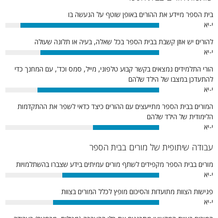
בית הספר מיידע את ההורים באופן שוטף על הנעשה בו
י-יא
90%
להורים יש אוזן קשבת בבית הספר בכל שאלה, בעיה או תלונה שעולה
י-יא
77%
הורי התלמידים נמצאים בקשר קבוע טלפוני, מייל, סמס וכד', עם המחנך כדי
להתעדכן במצבו של הילד שלהם
י-יא
79%
המורים בבית הספר מתייעצים עם ההורים כיצד כדאי לשפר את ההתקדמות
הלימודית של הילד שלהם
י-יא
43%
עבודה שיתופית של מורים בבית הספר
מורים בבית הספר מקפידים לשתף מורים עמיתים בידע שצברו בהשתלמויות
י-יא
63%
פגישות הצוות מתועדות והסיכום מופץ לכלל המורים בצוות
י-יא
69%