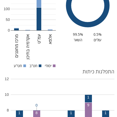
100
50
0
99.5%
0.5%
אלפא
עמ"ט
אקדמיה בתיכון
מרכז מחוננים
עולים
השאר
■
יסודי
■
חט"ב
■
חט"ע
התפלגות כיתות
12
10
1
9
0
8
1
8
1
1