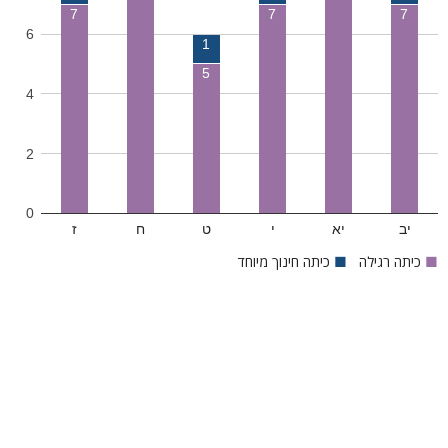
7
7
7
6
1
5
4
2
0
יב
יא
י
ט
ח
ז
■
כיתה רגילה
■
כיתה חינוך מיוחד