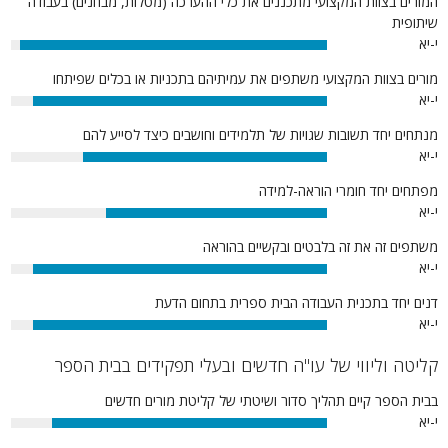
המורים בצוות המקצועי מתכננים את כלי ההערכה (מטלות, מבחנים) בעבודה
שיתופית
י-יא
97%
מורים בצוות המקצועי משתפים את עמיתיהם בתכניות או בכלים שפיתחו
י-יא
93%
מנתחים יחד תשובות שגויות של תלמידים וחושבים כיצד לסייע להם
י-יא
77%
מפתחים יחד חומרי הוראה-למידה
י-יא
70%
משתפים זה את זה בלבטים ובקשיים בהוראה
י-יא
93%
דנים יחד בתכנית העבודה הבית ספרית בתחום הדעת
י-יא
93%
קליטה וליווי של עו"ה חדשים ובעלי תפקידים בבית הספר
בבית הספר קיים תהליך סדור ושיטתי של קליטת מורים חדשים
י-יא
87%