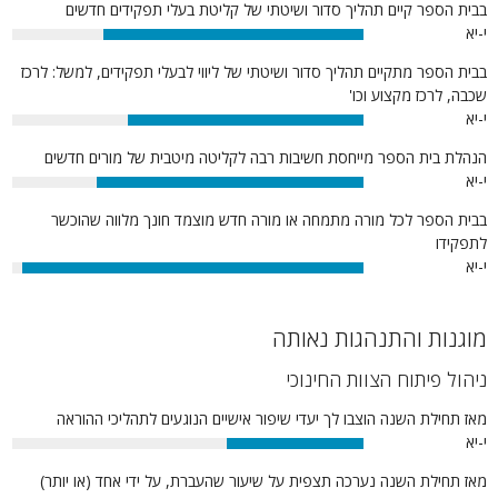
בבית הספר קיים תהליך סדור ושיטתי של קליטת בעלי תפקידים חדשים
י-יא
74%
בבית הספר מתקיים תהליך סדור ושיטתי של ליווי לבעלי תפקידים, למשל: לרכז
שכבה, לרכז מקצוע וכו'
י-יא
67%
הנהלת בית הספר מייחסת חשיבות רבה לקליטה מיטבית של מורים חדשים
י-יא
76%
בבית הספר לכל מורה מתמחה או מורה חדש מוצמד חונך מלווה שהוכשר
לתפקידו
י-יא
97%
מוגנות והתנהגות נאותה
ניהול פיתוח הצוות החינוכי
מאז תחילת השנה הוצבו לך יעדי שיפור אישיים הנוגעים לתהליכי ההוראה
י-יא
39%
מאז תחילת השנה נערכה תצפית על שיעור שהעברת, על ידי אחד (או יותר)