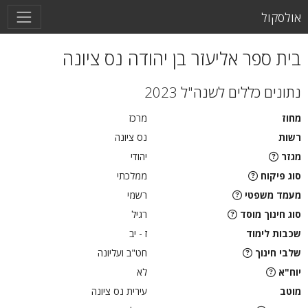
אולסקול
בית ספר אליעזר בן יהודה נס ציונה
נתונים כללים לשנה"ל 2023
מחוז
מרכז
רשות
נס ציונה
מגזר
יהודי
סוג פיקוח
ממלכתי
מעמד משפטי
רשמי
סוג חינוך מוסד
רגיל
שכבות לימוד
ז - יב
שלבי חינוך
חט"ב ועליונה
יוח"א
לא
מוטב
עירית נס ציונה