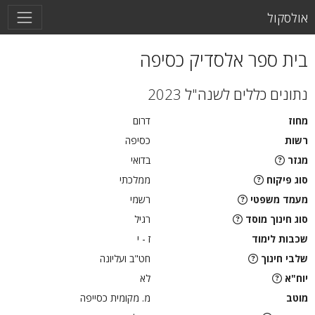
אולסקול
בית ספר אלסדיק כסיפה
נתונים כללים לשנה"ל 2023
מחוז
דרום
רשות
כסיפה
מגזר
בדואי
סוג פיקוח
ממלכתי
מעמד משפטי
רשמי
סוג חינוך מוסד
רגיל
שכבות לימוד
ז - י
שלבי חינוך
חט"ב ועליונה
יוח"א
לא
מוטב
מ. מקומית כסייפה