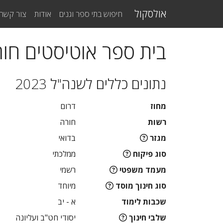
אולסקול
חיפוש בתי ספר וגנים
אודות
צור קשר
בית ספר אוטיסטים חו
נתונים כללים לשנה"ל 2023
מחוז
דרום
רשות
חורה
מגזר
בדואי
סוג פיקוח
ממלכתי
מעמד משפטי
רשמי
סוג חינוך מוסד
מיוחד
שכבות לימוד
א - יב
שלבי חינוך
יסודי חט"ב ועליונה