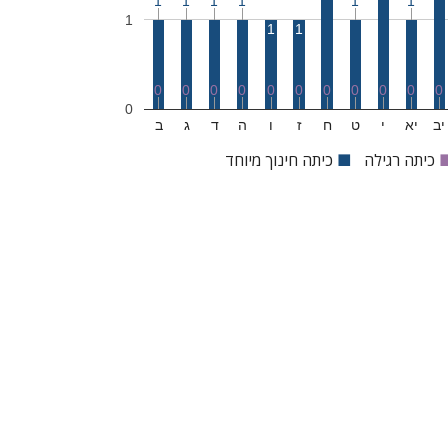
1
1
1
1
1
1
1
1
1
0
0
0
0
0
0
0
0
0
0
0
0
יב
יא
י
ט
ח
ז
ו
ה
ד
ג
ב
כיתה רגילה
■
כיתה חינוך מיוחד