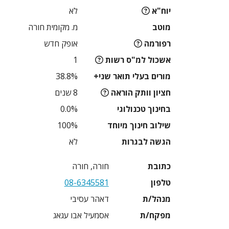
יוח"א
לא
מוטב
מ. מקומית חורה
רפורמה
אופק חדש
אשכול למ"ס רשות
1
מורים בעלי תואר שני+
38.8%
חציון וותק הוראה
8 שנים
בחינוך טכנולוגי
0.0%
שילוב חינוך מיוחד
100%
הגשה לבגרות
לא
כתובת
חורה, חורה
טלפון
08-6345581
מנהל/ת
דאהר עסיבי
מפקח/ת
אסמעיל אבו עגאג