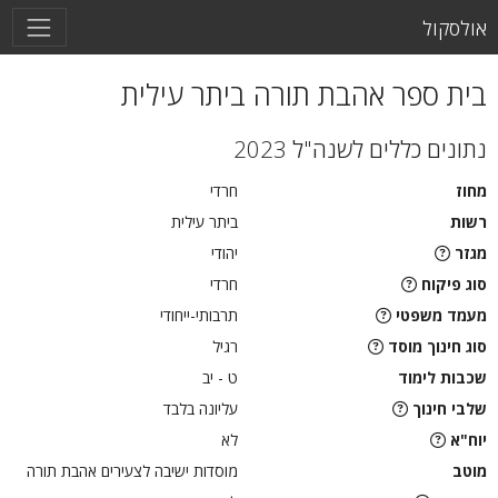
אולסקול
בית ספר אהבת תורה ביתר עילית
נתונים כללים לשנה"ל 2023
מחוז
חרדי
רשות
ביתר עילית
מגזר
יהודי
סוג פיקוח
חרדי
מעמד משפטי
תרבותי-ייחודי
סוג חינוך מוסד
רגיל
שכבות לימוד
ט - יב
שלבי חינוך
עליונה בלבד
יוח"א
לא
מוטב
מוסדות ישיבה לצעירים אהבת תורה