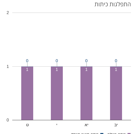
התפלגות כיתות
2
0
0
0
0
1
1
1
1
1
0
יב
יא
י
ט