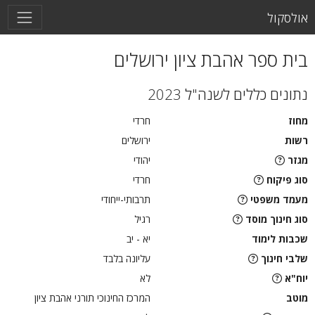
אולסקול
בית ספר אהבת ציון ירושלים
נתונים כללים לשנה"ל 2023
מחוז
חרדי
רשות
ירושלים
מגזר
יהודי
סוג פיקוח
חרדי
מעמד משפטי
תרבותי-ייחודי
סוג חינוך מוסד
רגיל
שכבות לימוד
יא - יב
שלבי חינוך
עליונה בלבד
יוח"א
לא
מוטב
המרכז החינוכי תורני אהבת ציון