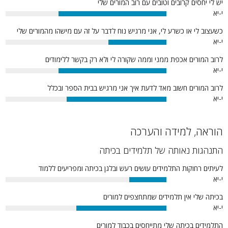
יש לי יחסים קרובים וטובים עם רוב המורים שלי
י-יא
67%
כשעצוב לי או כשרע לי, אני מרגיש נוח לדבר על זה עם מישהו מהמורים שלי
י-יא
36%
לרוב המורים אכפת ממני וממה שקורה לי ולא רק בקשר ללימודים
י-יא
67%
לרוב המורים חשוב מאד לדעת איך אני מרגיש בבית הספר ובכלל
י-יא
62%
הוראה, למידה והערכה
התנהגות נאותה של תלמידים בכיתה
לעיתים רחוקות התלמידים עושים רעש ובלגן בכיתה ומפריעים ללמוד
י-יא
23%
בכיתה שלי אין תלמידים שמתחצפים למורים
י-יא
56%
התלמידים בכיתה שלי מתייחסים בכבוד למורים