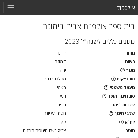
אולסקול
בית ספר אולפנת צביה דימונה
נתונים כללים לשנה"ל 2023
מחוז
דרום
רשות
דימונה
מגזר
יהודי
סוג פיקוח
ממלכתי דתי
מעמד משפטי
רשמי
סוג חינוך מוסד
רגיל
שכבות לימוד
ז - יב
שלבי חינוך
חט"ב ועליונה
יוח"א
לא
מוטב
צביה רשת חינוכית תורנית