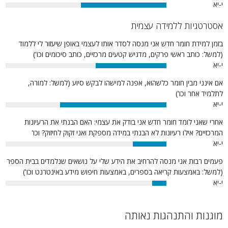
י-יא
53%
אסטרטגיות ללמידה עצמית
בזמן למידת חומר חדש אני מנסה לסדר אותו לעצמי באופן שיעזור לי ללמוד
(למשל: כותב ראשי פרקים, מדגיש קטעים מרכזיים, כותב סיכומים וכו')
י-יא
44%
אם אינני מבין חומר כלשהוא, אפנה למישהו לבקש סיוע (למשל: למורה,
לתלמיד אחר וכו')
י-יא
66%
אחרי שאני לומד חומר חדש אני בודק את עצמי: האם הבנתי את הרעיונות
המרכזיים? אילו רעיונות לא הבנתי במידה מספקת ואני זקוק לחיזוק? וכו'
י-יא
21%
פעמים רבות אני מנסה להרחיב את הידע שלי על נושאים שנלמדים בבית הספר
(למשל: באמצעות קריאה בספרים, באמצעות חיפוש מידע באינטרנט וכו')
י-יא
9%
מוגנות והתנהגות נאותה