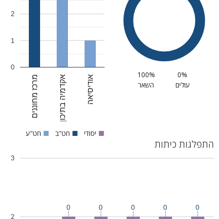
2
1
0
100%
0%
מרכז מחוננים
אקדמיה בתיכון
אודיסיאה
עולים
השאר
■
יסודי
■
חט"ב
■
חט"ע
התפלגות כיתות
3
0
0
0
0
0
2