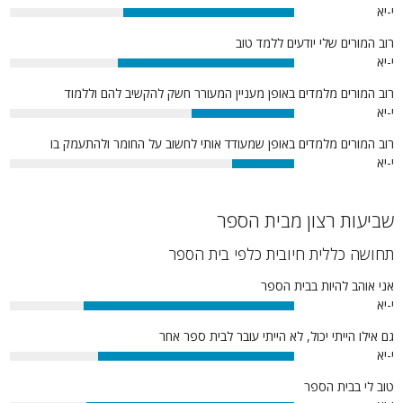
י-יא
60%
רוב המורים שלי יודעים ללמד טוב
י-יא
62%
רוב המורים מלמדים באופן מעניין המעורר חשק להקשיב להם וללמוד
י-יא
36%
רוב המורים מלמדים באופן שמעודד אותי לחשוב על החומר ולהתעמק בו
י-יא
22%
שביעות רצון מבית הספר
תחושה כללית חיובית כלפי בית הספר
אני אוהב להיות בבית הספר
י-יא
74%
גם אילו הייתי יכול, לא הייתי עובר לבית ספר אחר
י-יא
69%
טוב לי בבית הספר