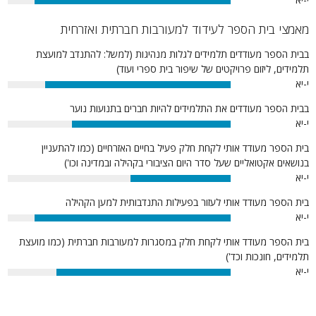
88%
מאמצי בית הספר לעידוד למעורבות חברתית ואזרחית
בבית הספר מעודדים תלמידים לגלות מנהיגות (למשל: להתנדב למועצת
תלמידים, ליזום פרויקטים של שיפור בית ספרי ועוד)
י-יא
83%
בבית הספר מעודדים את התלמידים להיות חברים בתנועות נוער
י-יא
71%
בית הספר מעודד אותי לקחת חלק פעיל בחיים האזרחיים (כמו להתעניין
בנושאים אקטואליים שעל סדר היום הציבורי בקהילה ובמדינה וכו')
י-יא
45%
בית הספר מעודד אותי לעזור בפעילות התנדבותית למען הקהילה
י-יא
88%
בית הספר מעודד אותי לקחת חלק במסגרות למעורבות חברתית (כמו מועצת
תלמידים, חונכות וכד')
י-יא
78%