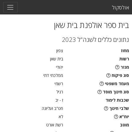
אולסקול
בית ספר אולפנת בית שאן
נתונים כללים לשנה"ל 2023
מחוז
צפון
רשות
בית שאן
מגזר
יהודי
סוג פיקוח
ממלכתי דתי
מעמד משפטי
רשמי
סוג חינוך מוסד
רגיל
שכבות לימוד
ז - יב
שלבי חינוך
חט"ב ועליונה
יוח"א
לא
מוטב
רשת אורט