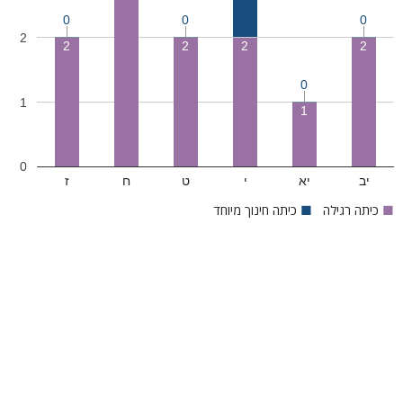
0
0
0
2
2
2
2
2
0
1
1
0
יב
יא
י
ט
ח
ז
■
כיתה רגילה
■
כיתה חינוך מיוחד