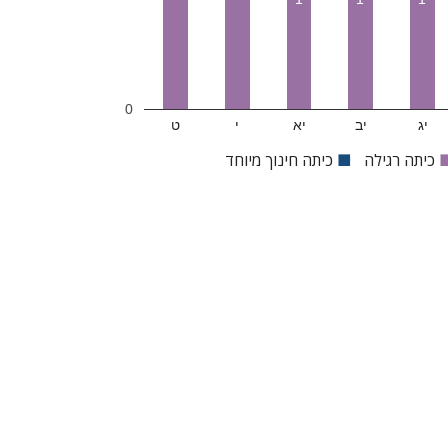
0
יג
יב
יא
י
ט
כיתה רגילה
■
כיתה חינוך מיוחד