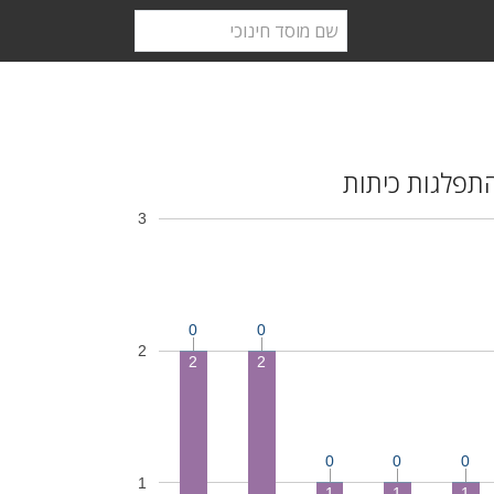
תפלגות כיתות
3
0
0
2
2
2
0
0
0
1
1
1
1