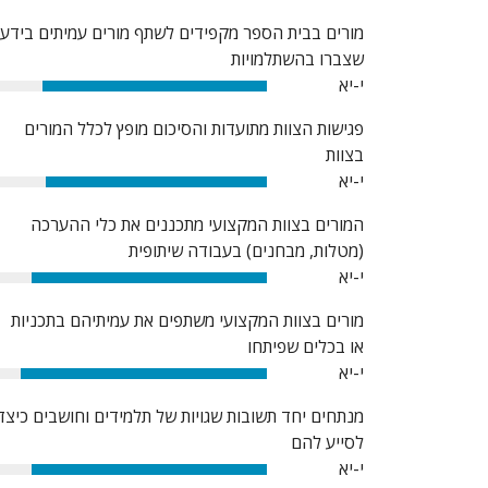
מורים בבית הספר מקפידים לשתף מורים עמיתים בידע
שצברו בהשתלמויות
י-יא
82%
פגישות הצוות מתועדות והסיכום מופץ לכלל המורים
בצוות
י-יא
81%
המורים בצוות המקצועי מתכננים את כלי ההערכה
(מטלות, מבחנים) בעבודה שיתופית
י-יא
86%
מורים בצוות המקצועי משתפים את עמיתיהם בתכניות
או בכלים שפיתחו
י-יא
90%
מנתחים יחד תשובות שגויות של תלמידים וחושבים כיצד
לסייע להם
י-יא
86%