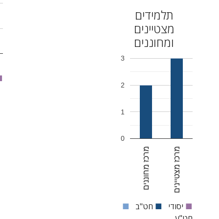
תלמידים
מצטיינים
ומחוננים
3
■
2
1
0
מרכז מצטיינים
מרכז מחוננים
■
יסודי
■
חט"ב
■
חט"ע