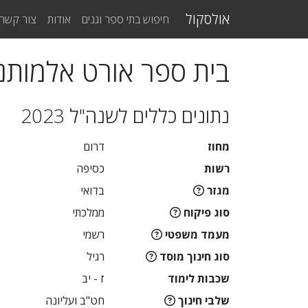
אולסקול
חיפוש בתי ספר וגנים
אודות
צור קשר
בית ספר אורט אלמותנב
נתונים כללים לשנה"ל 2023
מחוז
דרום
רשות
כסיפה
מגזר
בדואי
סוג פיקוח
ממלכתי
מעמד משפטי
רשמי
סוג חינוך מוסד
רגיל
שכבות לימוד
ז - יב
שלבי חינוך
חט"ב ועליונה