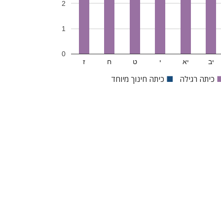
2
1
0
יב
יא
י
ט
ח
ז
כיתה רגילה
■
כיתה חינוך מיוחד