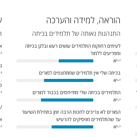
הוראה, למידה והערכה
ש
התנהגות נאותה של תלמידים בכיתה
ת
לעיתים רחוקות התלמידים עושים רעש ובלגן בכיתה
א
ומפריעים ללמוד
י-
י-יא
45%
ג
בכיתה שלי אין תלמידים שמתחצפים למורים
י-
י-יא
64%
ט
התלמידים בכיתה שלי מתייחסים בכבוד למורים
י-
י-יא
68%
ש
המורים לא צריכים לחכות הרבה זמן בתחילת השיעור
עד שהתלמידים מפסיקים להרעיש
א
י-יא
י-
54%