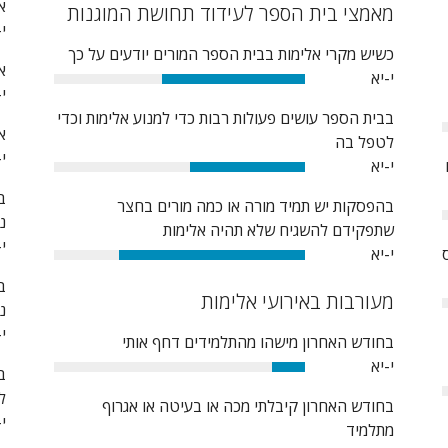
א
מאמצי בית הספר לעידוד תחושת המוגנות
י-
כשיש מקרי אלימות בבית הספר המורים יודעים על כך
א
י-יא
57%
י-
בבית הספר עושים פעולות רבות כדי למנוע אלימות וכדי
א
לטפל בה
י-
י-יא
46%
ב
בהפסקות יש תמיד מורה או כמה מורים בחצר
נ
שתפקידם להשגיח שלא תהיה אלימות
י-
י-יא
74%
ב
מעורבות באירועי אלימות
נ
י-
בחודש האחרון מישהו מהתלמידים דחף אותי
י-יא
ב
13%
ל
בחודש האחרון קיבלתי מכה או בעיטה או אגרוף
י-
מתלמיד