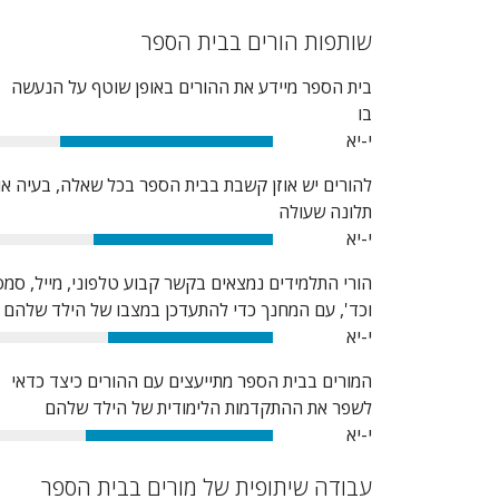
שותפות הורים בבית הספר
בית הספר מיידע את ההורים באופן שוטף על הנעשה
בו
י-יא
76%
להורים יש אוזן קשבת בבית הספר בכל שאלה, בעיה או
תלונה שעולה
י-יא
64%
הורי התלמידים נמצאים בקשר קבוע טלפוני, מייל, סמס
וכד', עם המחנך כדי להתעדכן במצבו של הילד שלהם
י-יא
59%
המורים בבית הספר מתייעצים עם ההורים כיצד כדאי
לשפר את ההתקדמות הלימודית של הילד שלהם
י-יא
67%
עבודה שיתופית של מורים בבית הספר