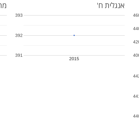
אנגלית ח'
מת
393
46
44
392
42
391
40
2015
44
44
44