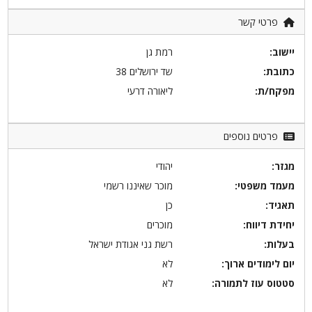
פרטי קשר
יישוב:
רמת גן
כתובת:
שד ירושלים 38
מפקח/ת:
ליאורה דרעי
פרטים נוספים
מגזר:
יהודי
מעמד משפטי:
מוכר שאיננו רשמי
תאגיד:
כן
יחידת דיווח:
מוכרים
בעלות:
רשת גני אגודת ישראל
יום לימודים ארוך:
לא
סטטוס עוז לתמורה:
לא