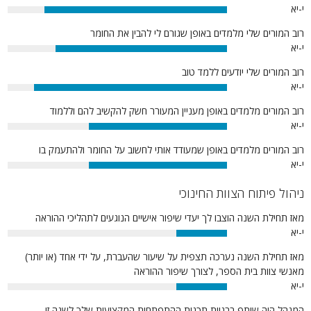
י-יא
83%
רוב המורים שלי מלמדים באופן שגורם לי להבין את החומר
י-יא
78%
רוב המורים שלי יודעים ללמד טוב
י-יא
88%
רוב המורים מלמדים באופן מעניין המעורר חשק להקשיב להם וללמוד
י-יא
63%
רוב המורים מלמדים באופן שמעודד אותי לחשוב על החומר ולהתעמק בו
י-יא
63%
ניהול פיתוח הצוות החינוכי
מאז תחילת השנה הוצבו לך יעדי שיפור אישיים הנוגעים לתהליכי ההוראה
י-יא
23%
מאז תחילת השנה נערכה תצפית על שיעור שהעברת, על ידי אחד (או יותר)
מאנשי צוות בית הספר, לצורך שיפור ההוראה
י-יא
23%
המנהל היה שותף בבניית תכנית ההתפתחות המקצועית שלך לשנה זו