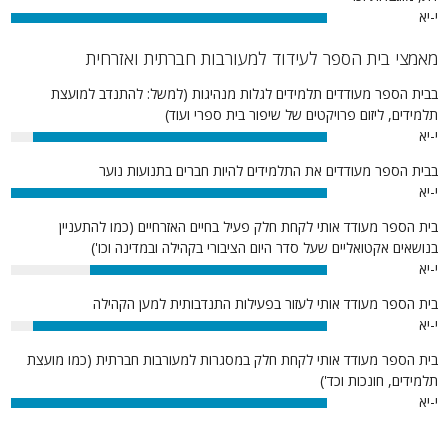
י-יא
100%
מאמצי בית הספר לעידוד למעורבות חברתית ואזרחית
בבית הספר מעודדים תלמידים לגלות מנהיגות (למשל: להתנדב למועצת
תלמידים, ליזום פרויקטים של שיפור בית ספרי ועוד)
י-יא
93%
בבית הספר מעודדים את התלמידים להיות חברים בתנועות נוער
י-יא
100%
בית הספר מעודד אותי לקחת חלק פעיל בחיים האזרחיים (כמו להתעניין
בנושאים אקטואליים שעל סדר היום הציבורי בקהילה ובמדינה וכו')
י-יא
75%
בית הספר מעודד אותי לעזור בפעילות התנדבותית למען הקהילה
י-יא
93%
בית הספר מעודד אותי לקחת חלק במסגרות למעורבות חברתית (כמו מועצת
תלמידים, חונכות וכד')
י-יא
100%