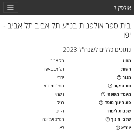
אולסקול
בית ספר אולפנית בנ"ע תל אביב תל אביב -
יפו
נתונים כללים לשנה"ל 2023
מחוז
תל אביב
רשות
תל אביב-יפו
מגזר
יהודי
סוג פיקוח
ממלכתי דתי
מעמד משפטי
רשמי
סוג חינוך מוסד
רגיל
שכבות לימוד
ז - יב
שלבי חינוך
חט"ב ועליונה
יוח"א
לא