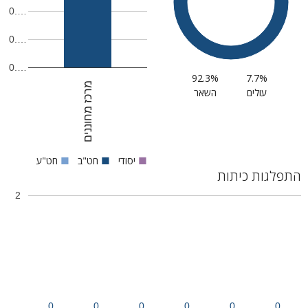
0.…
0.…
0.…
92.3%
7.7%
מרכז מחוננים
עולים
השאר
■
יסודי
■
חט"ב
■
חט"ע
התפלגות כיתות
2
0
0
0
0
0
0