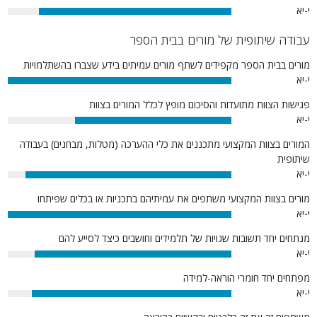
י-יא
86%
עבודה שיתופית של מורים בבית הספר
מורים בבית הספר מקפידים לשתף מורים עמיתים בידע שצברו בהשתלמויות
י-יא
100%
פגישות הצוות מתועדות והסיכום מופץ לכלל המורים בצוות
י-יא
70%
המורים בצוות המקצועי מתכננים את כלי ההערכה (מטלות, מבחנים) בעבודה
שיתופית
י-יא
92%
מורים בצוות המקצועי משתפים את עמיתיהם בתכניות או בכלים שפיתחו
י-יא
100%
מנתחים יחד תשובות שגויות של תלמידים וחושבים כיצד לסייע להם
י-יא
88%
מפתחים יחד חומרי הוראה-למידה
י-יא
89%