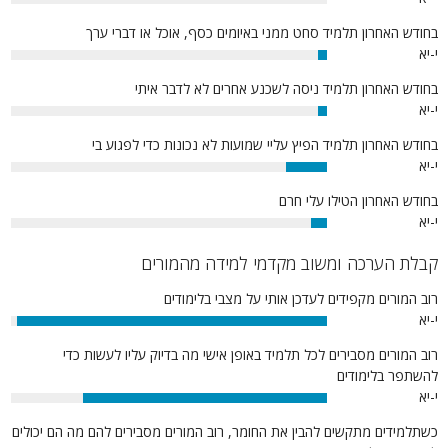
0%
בחודש האחרון תלמיד סחט ממני באיומים כסף, אוכל או דברי ערך
י-יא
3%
בחודש האחרון תלמיד ניסה לשכנע אחרים לא לדבר איתי
י-יא
3%
בחודש האחרון תלמיד הפיץ עליי שמועות לא נכונות כדי לפגוע בי
י-יא
13%
בחודש האחרון הטילו עלי חרם
י-יא
5%
קבלת הערכה ומשוב מקדמי למידה מהמורים
רוב המורים מקפידים לעדכן אותי על מצבי בלימודים
י-יא
98%
רוב המורים מסבירים לכל תלמיד באופן אישי מה בדיוק עליו לעשות כדי
להשתפר בלימודים
י-יא
77%
כשתלמידים מתקשים להבין את החומר, רוב המורים מסבירים להם מה הם יכולים