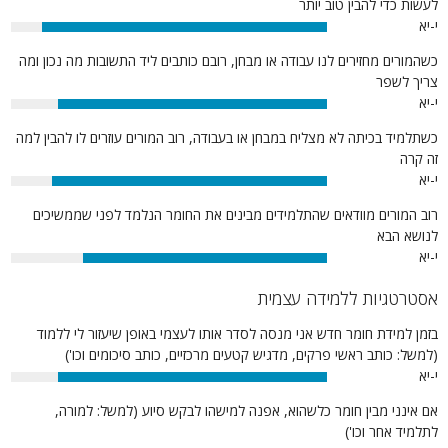
לעשות כדי להבין טוב יותר
י-יא
90%
כשהמורים מחזירים לנו עבודה או מבחן, רובם כותבים ליד התשובות מה נכון ומה
צריך לשפר
י-יא
85%
כשתלמיד בכיתה לא מצליח במבחן או בעבודה, רוב המורים עוזרים לו להבין למה
זה קרה
י-יא
87%
רוב המורים מוודאים שהתלמידים מבינים את החומר הנלמד לפני שממשיכים
לנושא הבא
י-יא
77%
אסטרטגיות ללמידה עצמית
בזמן למידת חומר חדש אני מנסה לסדר אותו לעצמי באופן שיעזור לי ללמוד
(למשל: כותב ראשי פרקים, מדגיש קטעים מרכזיים, כותב סיכומים וכו')
י-יא
85%
אם אינני מבין חומר כלשהוא, אפנה למישהו לבקש סיוע (למשל: למורה,
לתלמיד אחר וכו')