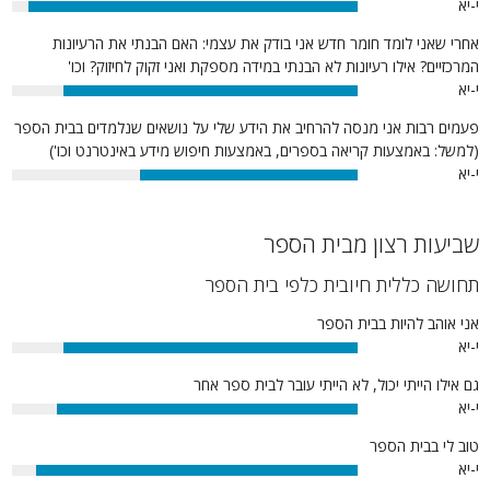
י-יא
95%
אחרי שאני לומד חומר חדש אני בודק את עצמי: האם הבנתי את הרעיונות
המרכזיים? אילו רעיונות לא הבנתי במידה מספקת ואני זקוק לחיזוק? וכו'
י-יא
85%
פעמים רבות אני מנסה להרחיב את הידע שלי על נושאים שנלמדים בבית הספר
(למשל: באמצעות קריאה בספרים, באמצעות חיפוש מידע באינטרנט וכו')
י-יא
63%
שביעות רצון מבית הספר
תחושה כללית חיובית כלפי בית הספר
אני אוהב להיות בבית הספר
י-יא
85%
גם אילו הייתי יכול, לא הייתי עובר לבית ספר אחר
י-יא
87%
טוב לי בבית הספר
י-יא
93%