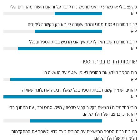
כשעצוב לי או כשרע לי, אני מרגיש נוח לדבר על זה עם מישהו מהמורים שלי
י-יא
48%
לרוב המורים אכפת ממני וממה שקורה לי ולא רק בקשר ללימודים
י-יא
68%
לרוב המורים חשוב מאד לדעת איך אני מרגיש בבית הספר ובכלל
י-יא
85%
שותפות הורים בבית הספר
בית הספר מיידע את ההורים באופן שוטף על הנעשה בו
י-יא
93%
להורים יש אוזן קשבת בבית הספר בכל שאלה, בעיה או תלונה שעולה
י-יא
100%
הורי התלמידים נמצאים בקשר קבוע טלפוני, מייל, סמס וכד', עם המחנך כדי
להתעדכן במצבו של הילד שלהם
י-יא
73%
המורים בבית הספר מתייעצים עם ההורים כיצד כדאי לשפר את ההתקדמות
הלימודית של הילד שלהם