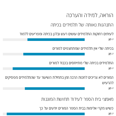
83%
הוראה, למידה והערכה
התנהגות נאותה של תלמידים בכיתה
לעיתים רחוקות התלמידים עושים רעש ובלגן בכיתה ומפריעים ללמוד
י-יא
70%
בכיתה שלי אין תלמידים שמתחצפים למורים
י-יא
75%
התלמידים בכיתה שלי מתייחסים בכבוד למורים
י-יא
88%
המורים לא צריכים לחכות הרבה זמן בתחילת השיעור עד שהתלמידים מפסיקים
להרעיש
י-יא
73%
מאמצי בית הספר לעידוד תחושת המוגנות
כשיש מקרי אלימות בבית הספר המורים יודעים על כך
י-יא
95%