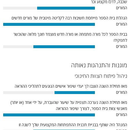
שכבה, לרכז מקצוע וכו'
המורים
63%
הנהלת בית הספר מייחסת חשיבות רבה לקליטה מיטבית של מורים חדשים
המורים
100%
בבית הספר לכל מורה מתמחה או מורה חדש מוצמד חונך מלווה שהוכשר
לתפקידו
המורים
67%
מוגנות והתנהגות נאותה
ניהול פיתוח הצוות החינוכי
מאז תחילת השנה הוצבו לך יעדי שיפור אישיים הנוגעים לתהליכי ההוראה
המורים
44%
מאז תחילת השנה נערכה תצפית על שיעור שהעברת, על ידי אחד (או יותר)
מאנשי צוות בית הספר, לצורך שיפור ההוראה
המורים
100%
המנהל היה שותף בבניית תכנית ההתפתחות המקצועית שלך לשנה זו