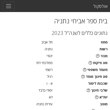
אולסקול
בית ספר אביחי נתניה
נתונים כללים לשנה"ל 2023
מחוז
תל אביב
רשות
נתניה
מגזר
יהודי
סוג פיקוח
ממלכתי דתי
מעמד משפטי
רשמי
סוג חינוך מוסד
רגיל
שכבות לימוד
א - ו
שלבי חינוך
יסודי בלבד
יוח"א
לא
מוטב
עירית נתניה