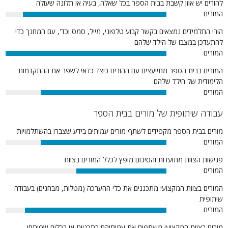
להורים יש אוזן קשבת בבית הספר בכל שאלה, בעיה או תלונה שעולה
המורים
89%
הורי התלמידים נמצאים בקשר קבוע טלפוני, מייל, סמס וכד', עם המחנך כדי
להתעדכן במצבו של הילד שלהם
המורים
100%
המורים בבית הספר מתייעצים עם ההורים כיצד כדאי לשפר את ההתקדמות
הלימודית של הילד שלהם
המורים
78%
עבודה שיתופית של מורים בבית הספר
מורים בבית הספר מקפידים לשתף מורים עמיתים בידע שצברו בהשתלמויות
המורים
78%
פגישות הצוות מתועדות והסיכום מופץ לכלל המורים בצוות
המורים
56%
המורים בצוות המקצועי מתכננים את כלי ההערכה (מטלות, מבחנים) בעבודה
שיתופית
המורים
88%
מורים בצוות המקצועי משתפים את עמיתיהם בתכניות או בכלים שפיתחו