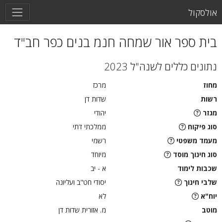
אולסקול
בית ספר אור שמחה חנמ בנים כפר חב"ד
נתונים כללים לשנה"ל 2023
מחוז
מרכז
רשות
שדות דן
מגזר
יהודי
סוג פיקוח
ממלכתי דתי
מעמד משפטי
רשמי
סוג חינוך מוסד
מיוחד
שכבות לימוד
א - יב
שלבי חינוך
יסודי חט"ב ועליונה
יוח"א
לא
מוטב
מ. אזורית שדות דן