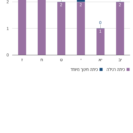
2
2
2
2
0
1
1
0
יב
יא
י
ט
ח
ז
■
כיתה רגילה
■
כיתה חינוך מיוחד