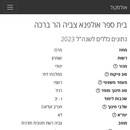
אולסקול
בית ספר אולפנא צביה הר ברכה
נתונים כללים לשנה"ל 2023
מחוז
מרכז
רשות
שומרון
מגזר
יהודי
סוג פיקוח
ממלכתי דתי
מעמד משפטי
רשמי
סוג חינוך מוסד
רגיל
שכבות לימוד
ז - יב
שלבי חינוך
חט"ב ועליונה
יוח"א
לא
מוטב
צביה רשת חינוכית תורנית