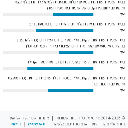
בבית הספר מעודדים תלמידים לגלות מנהיגות (למשל: להתנדב למועצת
תלמידים, ליזום פרויקטים של שיפור בית ספרי ועוד)
י-יא
45%
בבית הספר מעודדים את התלמידים להיות חברים בתנועות נוער
י-יא
64%
בית הספר מעודד אותי לקחת חלק פעיל בחיים האזרחיים (כמו להתעניין
בנושאים אקטואליים שעל סדר היום הציבורי בקהילה ובמדינה וכו')
י-יא
38%
בית הספר מעודד אותי לעזור בפעילות התנדבותית למען הקהילה
י-יא
73%
בית הספר מעודד אותי לקחת חלק במסגרות למעורבות חברתית (כמו מועצת
תלמידים, חונכות וכד')
י-יא
50%
© 2014-2026 אולסקול. כל הזכויות שמורות. | אתר זה אינו קשור אל ואינו
נתמך ע"י משרד החינוך או מוסד חינוכי כלשהו. |
תנאי שימוש
|
נגישות