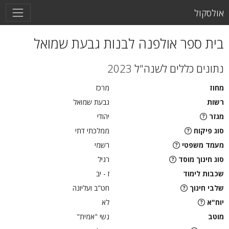
אולסקול
בית ספר אולפנה לבנות גבעת שמואל
נתונים כללים לשנה"ל 2023
מחוז
מרכז
רשות
גבעת שמואל
מגזר
יהודי
סוג פיקוח
ממלכתי דתי
מעמד משפטי
רשמי
סוג חינוך מוסד
רגיל
שכבות לימוד
ז - יב
שלבי חינוך
חט"ב ועליונה
יוח"א
לא
מוטב
נשי "אמית"