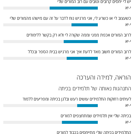
יש לי יחסים קרובים וטובים עם רוב המורים שלי
י-יא
51%
כשעצוב לי או כשרע לי, אני מרגיש נוח לדבר על זה עם מישהו מהמורים שלי
י-יא
28%
לרוב המורים אכפת ממני וממה שקורה לי ולא רק בקשר ללימודים
י-יא
36%
לרוב המורים חשוב מאד לדעת איך אני מרגיש בבית הספר ובכלל
י-יא
33%
הוראה, למידה והערכה
התנהגות נאותה של תלמידים בכיתה
לעיתים רחוקות התלמידים עושים רעש ובלגן בכיתה ומפריעים ללמוד
י-יא
22%
בכיתה שלי אין תלמידים שמתחצפים למורים
י-יא
38%
התלמידים בכיתה שלי מתייחסים בכבוד למורים