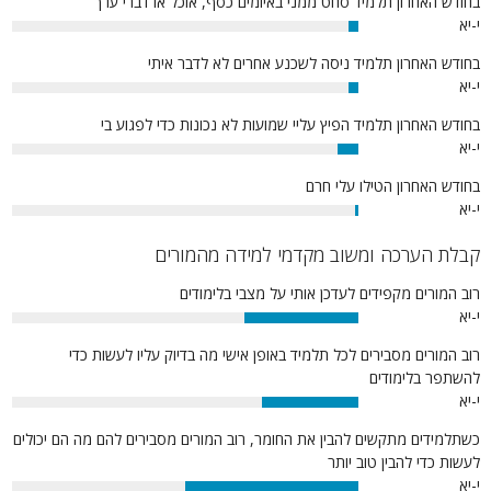
בחודש האחרון תלמיד סחט ממני באיומים כסף, אוכל או דברי ערך
י-יא
3%
בחודש האחרון תלמיד ניסה לשכנע אחרים לא לדבר איתי
י-יא
3%
בחודש האחרון תלמיד הפיץ עליי שמועות לא נכונות כדי לפגוע בי
י-יא
6%
בחודש האחרון הטילו עלי חרם
י-יא
1%
קבלת הערכה ומשוב מקדמי למידה מהמורים
רוב המורים מקפידים לעדכן אותי על מצבי בלימודים
י-יא
33%
רוב המורים מסבירים לכל תלמיד באופן אישי מה בדיוק עליו לעשות כדי
להשתפר בלימודים
י-יא
28%
כשתלמידים מתקשים להבין את החומר, רוב המורים מסבירים להם מה הם יכולים
לעשות כדי להבין טוב יותר
י-יא