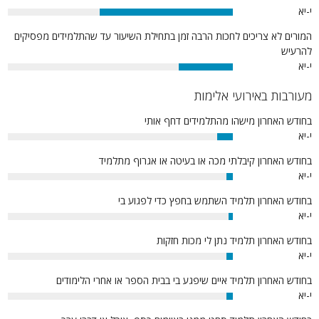
י-יא
59%
המורים לא צריכים לחכות הרבה זמן בתחילת השיעור עד שהתלמידים מפסיקים
להרעיש
י-יא
24%
מעורבות באירועי אלימות
בחודש האחרון מישהו מהתלמידים דחף אותי
י-יא
7%
בחודש האחרון קיבלתי מכה או בעיטה או אגרוף מתלמיד
י-יא
3%
בחודש האחרון תלמיד השתמש בחפץ כדי לפגוע בי
י-יא
2%
בחודש האחרון תלמיד נתן לי מכות חזקות
י-יא
3%
בחודש האחרון תלמיד איים שיפגע בי בבית הספר או אחרי הלימודים
י-יא
3%