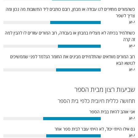
50%
כשהמורים מחזירים לנו עבודה או מבחן, רובם כותבים ליד התשובות מה נכון ומה
צריך לשפר
י-יא
52%
כשתלמיד בכיתה לא מצליח במבחן או בעבודה, רוב המורים עוזרים לו להבין למה
זה קרה
י-יא
44%
רוב המורים מוודאים שהתלמידים מבינים את החומר הנלמד לפני שממשיכים
לנושא הבא
י-יא
46%
שביעות רצון מבית הספר
תחושה כללית חיובית כלפי בית הספר
אני אוהב להיות בבית הספר
י-יא
59%
גם אילו הייתי יכול, לא הייתי עובר לבית ספר אחר
י-יא
56%