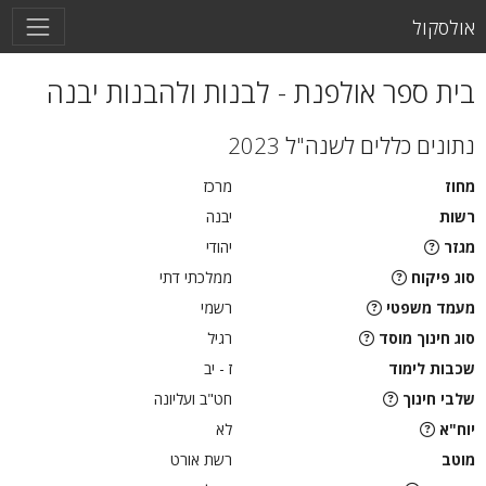
אולסקול
בית ספר אולפנת - לבנות ולהבנות יבנה
נתונים כללים לשנה"ל 2023
מחוז
מרכז
רשות
יבנה
מגזר
יהודי
סוג פיקוח
ממלכתי דתי
מעמד משפטי
רשמי
סוג חינוך מוסד
רגיל
שכבות לימוד
ז - יב
שלבי חינוך
חט"ב ועליונה
יוח"א
לא
מוטב
רשת אורט