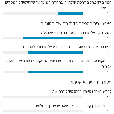
המורים לא צריכים לחכות הרבה זמן בתחילת השיעור עד שהתלמידים מפסיקים
להרעיש
י-יא
31%
מאמצי בית הספר לעידוד תחושת המוגנות
כשיש מקרי אלימות בבית הספר המורים יודעים על כך
י-יא
75%
בבית הספר עושים פעולות רבות כדי למנוע אלימות וכדי לטפל בה
י-יא
68%
בהפסקות יש תמיד מורה או כמה מורים בחצר שתפקידם להשגיח שלא תהיה
אלימות
י-יא
68%
מעורבות באירועי אלימות
בחודש האחרון מישהו מהתלמידים דחף אותי
י-יא
0%
בחודש האחרון קיבלתי מכה או בעיטה או אגרוף מתלמיד
י-יא
0%