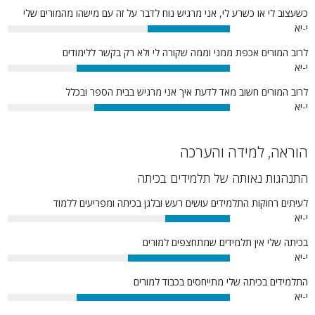
כשעצוב לי או כשרע לי, אני מרגיש נוח לדבר על זה עם מישהו מהמורים שלי
י-יא
37%
לרוב המורים אכפת ממני וממה שקורה לי ולא רק בקשר ללימודים
י-יא
69%
לרוב המורים חשוב מאד לדעת איך אני מרגיש בבית הספר ובכלל
י-יא
61%
הוראה, למידה והערכה
התנהגות נאותה של תלמידים בכיתה
לעיתים רחוקות התלמידים עושים רעש ובלגן בכיתה ומפריעים ללמוד
י-יא
29%
בכיתה שלי אין תלמידים שמתחצפים למורים
י-יא
46%
התלמידים בכיתה שלי מתייחסים בכבוד למורים
י-יא
69%