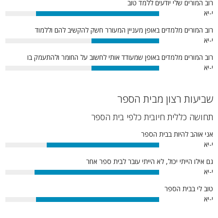
רוב המורים שלי יודעים ללמד טוב
י-יא
80%
רוב המורים מלמדים באופן מעניין המעורר חשק להקשיב להם וללמוד
י-יא
44%
רוב המורים מלמדים באופן שמעודד אותי לחשוב על החומר ולהתעמק בו
י-יא
44%
שביעות רצון מבית הספר
תחושה כללית חיובית כלפי בית הספר
אני אוהב להיות בבית הספר
י-יא
73%
גם אילו הייתי יכול, לא הייתי עובר לבית ספר אחר
י-יא
81%
טוב לי בבית הספר
י-יא
80%