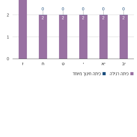
0
0
0
0
0
2
2
2
2
2
2
1
0
יב
יא
י
ט
ח
ז
■
כיתה רגילה
■
כיתה חינוך מיוחד