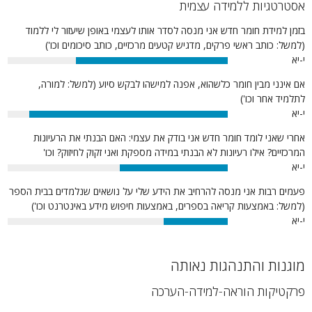
אסטרטגיות ללמידה עצמית
בזמן למידת חומר חדש אני מנסה לסדר אותו לעצמי באופן שיעזור לי ללמוד
(למשל: כותב ראשי פרקים, מדגיש קטעים מרכזיים, כותב סיכומים וכו')
י-יא
69%
אם אינני מבין חומר כלשהוא, אפנה למישהו לבקש סיוע (למשל: למורה,
לתלמיד אחר וכו')
י-יא
90%
אחרי שאני לומד חומר חדש אני בודק את עצמי: האם הבנתי את הרעיונות
המרכזיים? אילו רעיונות לא הבנתי במידה מספקת ואני זקוק לחיזוק? וכו'
י-יא
49%
פעמים רבות אני מנסה להרחיב את הידע שלי על נושאים שנלמדים בבית הספר
(למשל: באמצעות קריאה בספרים, באמצעות חיפוש מידע באינטרנט וכו')
י-יא
29%
מוגנות והתנהגות נאותה
פרקטיקות הוראה-למידה-הערכה