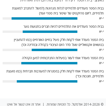
בבית הספר מעודדים תלמידים לגלות מנהיגות (למשל: להתנדב למועצת
תלמידים, ליזום פרויקטים של שיפור בית ספרי ועוד)
י-יא
88%
בבית הספר מעודדים את התלמידים להיות חברים בתנועות נוער
י-יא
73%
בית הספר מעודד אותי לקחת חלק פעיל בחיים האזרחיים (כמו להתעניין
בנושאים אקטואליים שעל סדר היום הציבורי בקהילה ובמדינה וכו')
י-יא
61%
בית הספר מעודד אותי לעזור בפעילות התנדבותית למען הקהילה
י-יא
75%
בית הספר מעודד אותי לקחת חלק במסגרות למעורבות חברתית (כמו מועצת
תלמידים, חונכות וכד')
י-יא
81%
© 2014-2026 אולסקול. כל הזכויות שמורות. | אתר זה אינו קשור אל ואינו