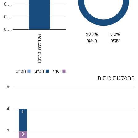
0.…
0.…
0.…
99.7%
0.3%
אקדמיה בתיכון
עולים
השאר
■
יסודי
■
חט"ב
■
חט"ע
התפלגות כיתות
5
4
1
3
3