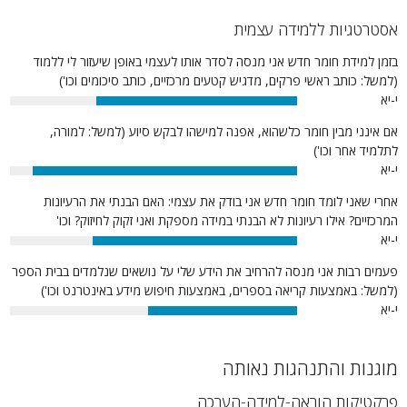
אסטרטגיות ללמידה עצמית
בזמן למידת חומר חדש אני מנסה לסדר אותו לעצמי באופן שיעזור לי ללמוד
(למשל: כותב ראשי פרקים, מדגיש קטעים מרכזיים, כותב סיכומים וכו')
י-יא
70%
אם אינני מבין חומר כלשהוא, אפנה למישהו לבקש סיוע (למשל: למורה,
לתלמיד אחר וכו')
י-יא
92%
אחרי שאני לומד חומר חדש אני בודק את עצמי: האם הבנתי את הרעיונות
המרכזיים? אילו רעיונות לא הבנתי במידה מספקת ואני זקוק לחיזוק? וכו'
י-יא
71%
פעמים רבות אני מנסה להרחיב את הידע שלי על נושאים שנלמדים בבית הספר
(למשל: באמצעות קריאה בספרים, באמצעות חיפוש מידע באינטרנט וכו')
י-יא
52%
מוגנות והתנהגות נאותה
פרקטיקות הוראה-למידה-הערכה