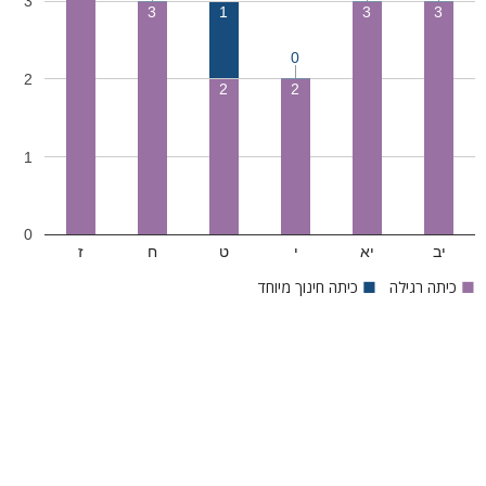
3
3
1
3
3
0
2
2
2
1
0
יב
יא
י
ט
ח
ז
■
כיתה רגילה
■
כיתה חינוך מיוחד