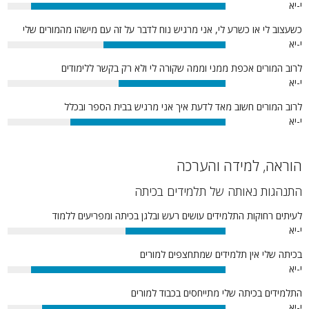
י-יא
89%
כשעצוב לי או כשרע לי, אני מרגיש נוח לדבר על זה עם מישהו מהמורים שלי
י-יא
56%
לרוב המורים אכפת ממני וממה שקורה לי ולא רק בקשר ללימודים
י-יא
49%
לרוב המורים חשוב מאד לדעת איך אני מרגיש בבית הספר ובכלל
י-יא
71%
הוראה, למידה והערכה
התנהגות נאותה של תלמידים בכיתה
לעיתים רחוקות התלמידים עושים רעש ובלגן בכיתה ומפריעים ללמוד
י-יא
46%
בכיתה שלי אין תלמידים שמתחצפים למורים
י-יא
89%
התלמידים בכיתה שלי מתייחסים בכבוד למורים
י-יא