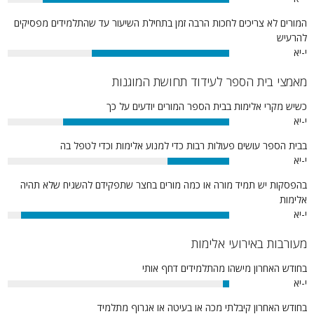
84%
המורים לא צריכים לחכות הרבה זמן בתחילת השיעור עד שהתלמידים מפסיקים
להרעיש
י-יא
62%
מאמצי בית הספר לעידוד תחושת המוגנות
כשיש מקרי אלימות בבית הספר המורים יודעים על כך
י-יא
75%
בבית הספר עושים פעולות רבות כדי למנוע אלימות וכדי לטפל בה
י-יא
28%
בהפסקות יש תמיד מורה או כמה מורים בחצר שתפקידם להשגיח שלא תהיה
אלימות
י-יא
94%
מעורבות באירועי אלימות
בחודש האחרון מישהו מהתלמידים דחף אותי
י-יא
3%
בחודש האחרון קיבלתי מכה או בעיטה או אגרוף מתלמיד