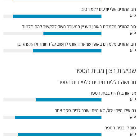
90%
רוב המורים שלי יודעים ללמד טוב
י-יא
90%
רוב המורים מלמדים באופן מעניין המעורר חשק להקשיב להם וללמוד
י-יא
59%
רוב המורים מלמדים באופן שמעודד אותי לחשוב על החומר ולהתעמק בו
י-יא
70%
שביעות רצון מבית הספר
תחושה כללית חיובית כלפי בית הספר
אני אוהב להיות בבית הספר
י-יא
67%
גם אילו הייתי יכול, לא הייתי עובר לבית ספר אחר
י-יא
88%
טוב לי בבית הספר
י-יא
85%