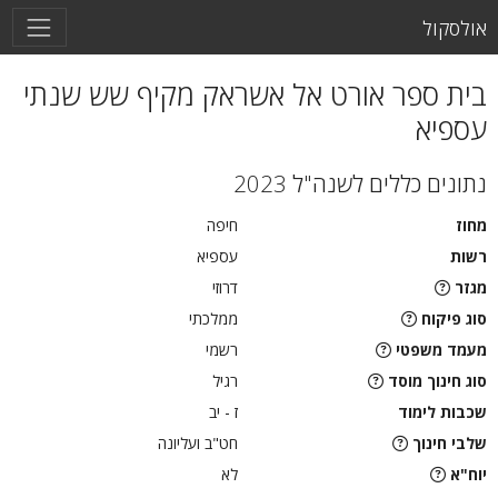
אולסקול
בית ספר אורט אל אשראק מקיף שש שנתי
עספיא
נתונים כללים לשנה"ל 2023
מחוז
חיפה
רשות
עספיא
מגזר
דרוזי
סוג פיקוח
ממלכתי
מעמד משפטי
רשמי
סוג חינוך מוסד
רגיל
שכבות לימוד
ז - יב
שלבי חינוך
חט"ב ועליונה
יוח"א
לא