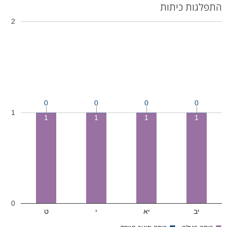
התפלגות כיתות
2
0
0
0
0
1
1
1
1
1
0
יב
יא
י
ט