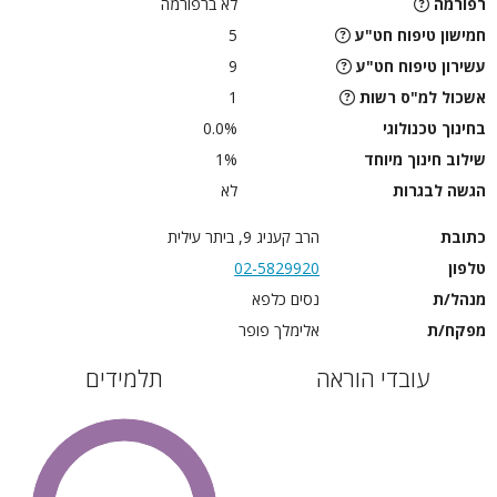
רפורמה
לא ברפורמה
חמישון טיפוח חט"ע
5
עשירון טיפוח חט"ע
9
אשכול למ"ס רשות
1
בחינוך טכנולוגי
0.0%
שילוב חינוך מיוחד
1%
הגשה לבגרות
לא
כתובת
הרב קעניג 9, ביתר עילית
טלפון
02-5829920
מנהל/ת
נסים כלפא
מפקח/ת
אלימלך פופר
עובדי הוראה
תלמידים