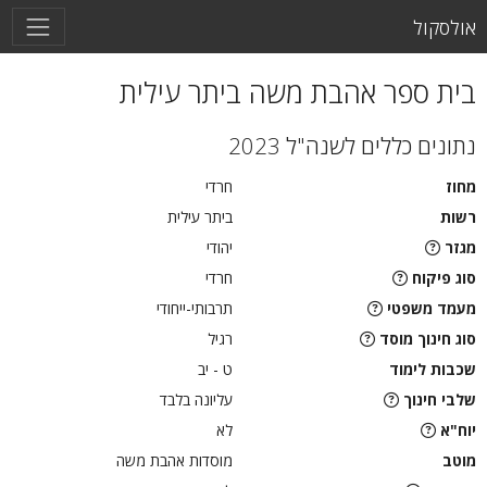
אולסקול
בית ספר אהבת משה ביתר עילית
נתונים כללים לשנה"ל 2023
מחוז
חרדי
רשות
ביתר עילית
מגזר
יהודי
סוג פיקוח
חרדי
מעמד משפטי
תרבותי-ייחודי
סוג חינוך מוסד
רגיל
שכבות לימוד
ט - יב
שלבי חינוך
עליונה בלבד
יוח"א
לא
מוטב
מוסדות אהבת משה