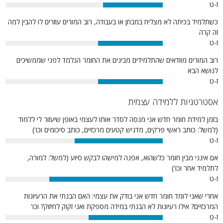
ז-ט
38%
כשתלמיד בכיתה לא מצליח במבחן או בעבודה, רוב המורים עוזרים לו להבין למה
זה קרה
ז-ט
41%
רוב המורים מוודאים שהתלמידים מבינים את החומר הנלמד לפני שממשיכים
לנושא הבא
ז-ט
41%
אסטרטגיות ללמידה עצמית
בזמן למידת חומר חדש אני מנסה לסדר אותו לעצמי באופן שיעזור לי ללמוד
(למשל: כותב ראשי פרקים, מדגיש קטעים מרכזיים, כותב סיכומים וכו')
ז-ט
56%
אם אינני מבין חומר כלשהוא, אפנה למישהו לבקש סיוע (למשל: למורה,
לתלמיד אחר וכו')
ז-ט
72%
אחרי שאני לומד חומר חדש אני בודק את עצמי: האם הבנתי את הרעיונות
המרכזיים? אילו רעיונות לא הבנתי במידה מספקת ואני זקוק לחיזוק? וכו'
ז-ט
47%