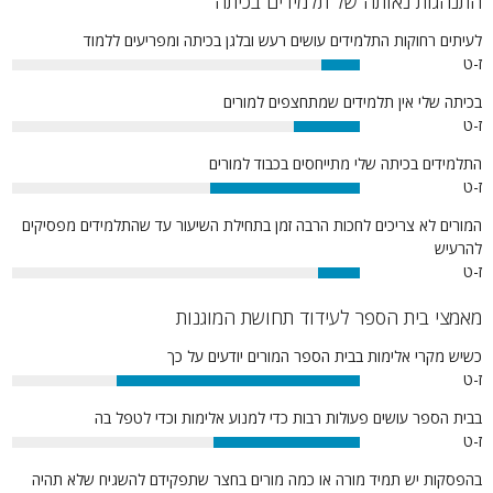
התנהגות נאותה של תלמידים בכיתה
לעיתים רחוקות התלמידים עושים רעש ובלגן בכיתה ומפריעים ללמוד
ז-ט
11%
בכיתה שלי אין תלמידים שמתחצפים למורים
ז-ט
19%
התלמידים בכיתה שלי מתייחסים בכבוד למורים
ז-ט
43%
המורים לא צריכים לחכות הרבה זמן בתחילת השיעור עד שהתלמידים מפסיקים
להרעיש
ז-ט
12%
מאמצי בית הספר לעידוד תחושת המוגנות
כשיש מקרי אלימות בבית הספר המורים יודעים על כך
ז-ט
70%
בבית הספר עושים פעולות רבות כדי למנוע אלימות וכדי לטפל בה
ז-ט
42%
בהפסקות יש תמיד מורה או כמה מורים בחצר שתפקידם להשגיח שלא תהיה