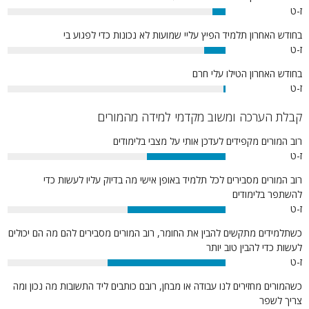
ז-ט
6%
בחודש האחרון תלמיד הפיץ עליי שמועות לא נכונות כדי לפגוע בי
ז-ט
10%
בחודש האחרון הטילו עלי חרם
ז-ט
1%
קבלת הערכה ומשוב מקדמי למידה מהמורים
רוב המורים מקפידים לעדכן אותי על מצבי בלימודים
ז-ט
36%
רוב המורים מסבירים לכל תלמיד באופן אישי מה בדיוק עליו לעשות כדי
להשתפר בלימודים
ז-ט
45%
כשתלמידים מתקשים להבין את החומר, רוב המורים מסבירים להם מה הם יכולים
לעשות כדי להבין טוב יותר
ז-ט
54%
כשהמורים מחזירים לנו עבודה או מבחן, רובם כותבים ליד התשובות מה נכון ומה
צריך לשפר