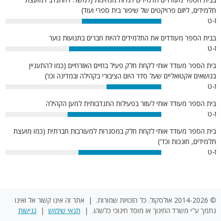
תלמידים, ליזום פרויקטים של שיפור בית ספרי ועוד)
ז-ט
51%
בבית הספר מעודדים את התלמידים להיות חברים בתנועות נוער
ז-ט
59%
בית הספר מעודד אותי לקחת חלק פעיל בחיים האזרחיים (כמו להתעניין
בנושאים אקטואליים שעל סדר היום הציבורי בקהילה ובמדינה וכו')
ז-ט
35%
בית הספר מעודד אותי לעזור בפעילות התנדבותית למען הקהילה
ז-ט
60%
בית הספר מעודד אותי לקחת חלק במסגרות למעורבות חברתית (כמו מועצת
תלמידים, חונכות וכד')
ז-ט
53%
© 2014-2026 אולסקול. כל הזכויות שמורות. | אתר זה אינו קשור אל ואינו
נתמך ע"י משרד החינוך או מוסד חינוכי כלשהו. |
תנאי שימוש
|
נגישות