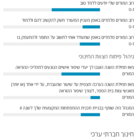
רוב המורים שלי יודעים ללמד טוב
ז-ט
50%
רוב המורים מלמדים באופן מעניין המעורר חשק להקשיב להם וללמוד
ז-ט
18%
רוב המורים מלמדים באופן שמעודד אותי לחשוב על החומר ולהתעמק בו
ז-ט
21%
ניהול פיתוח הצוות החינוכי
מאז תחילת השנה הוצבו לך יעדי שיפור אישיים הנוגעים לתהליכי ההוראה
המורים
40%
מאז תחילת השנה נערכה תצפית על שיעור שהעברת, על ידי אחד (או יותר)
מאנשי צוות בית הספר, לצורך שיפור ההוראה
המורים
10%
המנהל היה שותף בבניית תכנית ההתפתחות המקצועית שלך לשנה זו
המורים
20%
חינוך חברתי ערכי