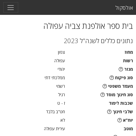
אולסקול
בית ספר אולפנת צביה עפולה
נתונים כללים לשנה"ל 2023
מחוז
צפון
רשות
עפולה
מגזר
יהודי
סוג פיקוח
ממלכתי דתי
מעמד משפטי
רשמי
סוג חינוך מוסד
רגיל
שכבות לימוד
ז - ט
שלבי חינוך
חט"ב בלבד
יוח"א
לא
מוטב
עירית עפולה