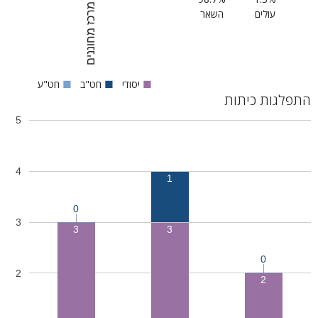
מרכז מחוננים
עולים
השאר
■
יסודי
■
חט"ב
■
חט"ע
התפלגות כיתות
5
4
1
0
3
3
3
0
2
2