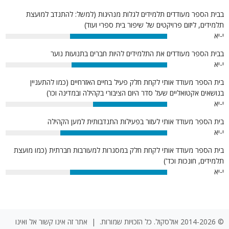
בבית הספר מעודדים תלמידים לגלות מנהיגות (למשל: להתנדב למועצת
תלמידים, ליזום פרויקטים של שיפור בית ספרי ועוד)
י-יא
60%
בבית הספר מעודדים את התלמידים להיות חברים בתנועות נוער
י-יא
59%
בית הספר מעודד אותי לקחת חלק פעיל בחיים האזרחיים (כמו להתעניין
בנושאים אקטואליים שעל סדר היום הציבורי בקהילה ובמדינה וכו')
י-יא
46%
בית הספר מעודד אותי לעזור בפעילות התנדבותית למען הקהילה
י-יא
66%
בית הספר מעודד אותי לקחת חלק במסגרות למעורבות חברתית (כמו מועצת
תלמידים, חונכות וכד')
י-יא
60%
© 2014-2026 אולסקול. כל הזכויות שמורות. | אתר זה אינו קשור אל ואינו