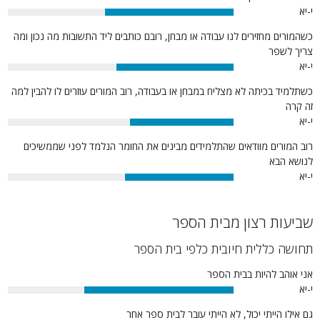
י-יא
57%
כשהמורים מחזירים לנו עבודה או מבחן, רובם כותבים ליד התשובות מה נכון ומה
צריך לשפר
י-יא
52%
כשתלמיד בכיתה לא מצליח במבחן או בעבודה, רוב המורים עוזרים לו להבין למה
זה קרה
י-יא
46%
רוב המורים מוודאים שהתלמידים מבינים את החומר הנלמד לפני שממשיכים
לנושא הבא
י-יא
48%
שביעות רצון מבית הספר
תחושה כללית חיובית כלפי בית הספר
אני אוהב להיות בבית הספר
י-יא
66%
גם אילו הייתי יכול, לא הייתי עובר לבית ספר אחר