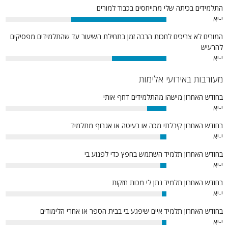
התלמידים בכיתה שלי מתייחסים בכבוד למורים
י-יא
59%
המורים לא צריכים לחכות הרבה זמן בתחילת השיעור עד שהתלמידים מפסיקים
להרעיש
י-יא
34%
מעורבות באירועי אלימות
בחודש האחרון מישהו מהתלמידים דחף אותי
י-יא
12%
בחודש האחרון קיבלתי מכה או בעיטה או אגרוף מתלמיד
י-יא
4%
בחודש האחרון תלמיד השתמש בחפץ כדי לפגוע בי
י-יא
4%
בחודש האחרון תלמיד נתן לי מכות חזקות
י-יא
3%
בחודש האחרון תלמיד איים שיפגע בי בבית הספר או אחרי הלימודים
י-יא
3%