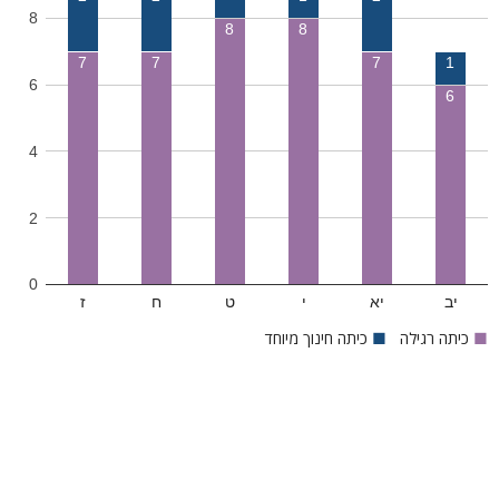
8
8
8
7
7
7
1
6
6
4
2
0
יב
יא
י
ט
ח
ז
■
כיתה רגילה
■
כיתה חינוך מיוחד