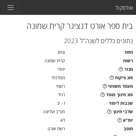
אולסקול
בית ספר אורט דנציגר קרית שמונה
נתונים כללים לשנה"ל 2023
מחוז
צפון
רשות
קרית שמונה
מגזר
יהודי
סוג פיקוח
ממלכתי
מעמד משפטי
רשמי
סוג חינוך מוסד
רגיל
שכבות לימוד
ז - יב
שלבי חינוך
חט"ב ועליונה
יוח"א
לא
מוטב
רשת אורט