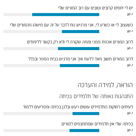
יש לי יחסים קרובים וטובים עם רוב המורים שלי
י-יא
70%
כשעצוב לי או כשרע לי, אני מרגיש נוח לדבר על זה עם מישהו מהמורים שלי
י-יא
39%
לרוב המורים אכפת ממני וממה שקורה לי ולא רק בקשר ללימודים
י-יא
43%
לרוב המורים חשוב מאד לדעת איך אני מרגיש בבית הספר ובכלל
י-יא
41%
הוראה, למידה והערכה
התנהגות נאותה של תלמידים בכיתה
לעיתים רחוקות התלמידים עושים רעש ובלגן בכיתה ומפריעים ללמוד
י-יא
28%
בכיתה שלי אין תלמידים שמתחצפים למורים
י-יא
31%