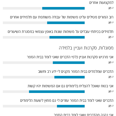
למקצועות אחרים
י-יא
52%
רוב המורים מטילים עלינו משימות של עבודה משותפת עם תלמידים אחרים
י-יא
46%
תלמידים בכיתתי עובדים על משימות שונות באופן עצמאי במסגרת השיעורים
י-יא
43%
מסוגלות, סקרנות ועניין בלמידה
אני מרגיש סקרנות ועניין כלפי הדברים שאני לומד בבית הספר
י-יא
39%
הדברים שמלמדים בבית הספר מקנים לי ידע רב וחשוב
י-יא
37%
אני בטוח שאוכל להצליח בלימודים גם אם המשימות יהיו קשות
י-יא
68%
הדברים שאני לומד בבית הספר עוזרים לי גם מחוץ לשעות הלימודים
י-יא
34%
אני נהנה מהדברים שאני לומד בבית הספר