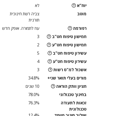
יוח"א
לא
מוטב
צביה רשת חינוכית
תורנית
רפורמה
עוז לתמורה. אופק חדש
חמישון טיפוח חט"ב
3
חמישון טיפוח חט"ע
2
עשירון טיפוח חט"ב
5
עשירון טיפוח חט"ע
4
אשכול למ"ס רשות
3
מורים בעלי תואר שני+
34.8%
חציון וותק הוראה
10 שנים
בחינוך טכנולוגי
78.0%
זכאות לתעודה
76.3%
טכנולוגית
שילוב חינוך מיוחד
12.4%