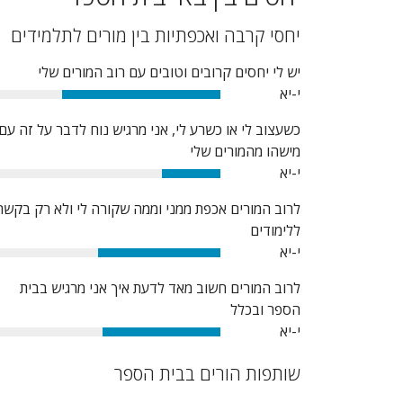
יחסי קרבה ואכפתיות בין מורים לתלמידים
יש לי יחסים קרובים וטובים עם רוב המורים שלי
י-יא
70%
כשעצוב לי או כשרע לי, אני מרגיש נוח לדבר על זה עם
מישהו מהמורים שלי
י-יא
26%
לרוב המורים אכפת ממני וממה שקורה לי ולא רק בקשר
ללימודים
י-יא
54%
לרוב המורים חשוב מאד לדעת איך אני מרגיש בבית
הספר ובכלל
י-יא
52%
שותפות הורים בבית הספר