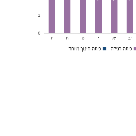
1
0
יב
יא
י
ט
ח
ז
כיתה רגילה
■
כיתה חינוך מיוחד