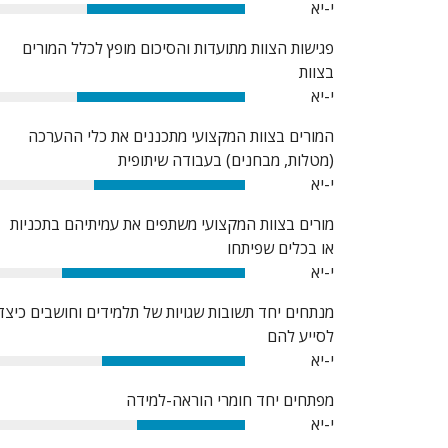
י-יא
63%
פגישות הצוות מתועדות והסיכום מופץ לכלל המורים
בצוות
י-יא
67%
המורים בצוות המקצועי מתכננים את כלי ההערכה
(מטלות, מבחנים) בעבודה שיתופית
י-יא
60%
מורים בצוות המקצועי משתפים את עמיתיהם בתכניות
או בכלים שפיתחו
י-יא
73%
מנתחים יחד תשובות שגויות של תלמידים וחושבים כיצד
לסייע להם
י-יא
57%
מפתחים יחד חומרי הוראה-למידה
י-יא
43%