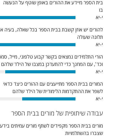
בית הספר מיידע את ההורים באופן שוטף על הנעשה
בו
י-יא
100%
להורים יש אוזן קשבת בבית הספר בכל שאלה, בעיה או
תלונה שעולה
י-יא
100%
הורי התלמידים נמצאים בקשר קבוע טלפוני, מייל, סמס
וכד', עם המחנך כדי להתעדכן במצבו של הילד שלהם
י-יא
91%
המורים בבית הספר מתייעצים עם ההורים כיצד כדאי
לשפר את ההתקדמות הלימודית של הילד שלהם
י-יא
69%
עבודה שיתופית של מורים בבית הספר
מורים בבית הספר מקפידים לשתף מורים עמיתים בידע
שצברו בהשתלמויות