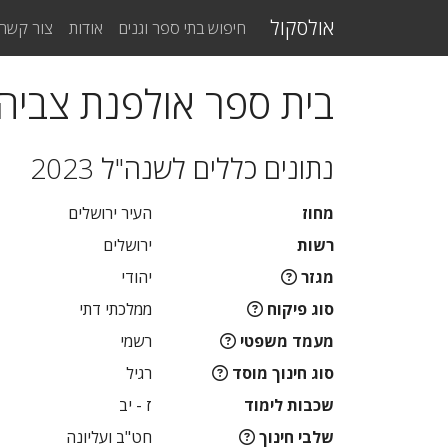
אולסקול
חיפוש בתי ספר וגנים
אודות
צור קשר
בית ספר אולפנת צביה 
נתונים כללים לשנה"ל 2023
מחוז
העיר ירושלים
רשות
ירושלים
מגזר
יהודי
סוג פיקוח
ממלכתי דתי
מעמד משפטי
רשמי
סוג חינוך מוסד
רגיל
שכבות לימוד
ז - יב
שלבי חינוך
חט"ב ועליונה