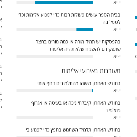
א
י-יא
76%
י-
בבית הספר עושים פעולות רבות כדי למנוע אלימות וכדי
א
לטפל בה
י-
י-יא
22%
ב
בהפסקות יש תמיד מורה או כמה מורים בחצר
נ
שתפקידם להשגיח שלא תהיה אלימות
י-
י-יא
0%
ב
מעורבות באירועי אלימות
נ
י-
בחודש האחרון מישהו מהתלמידים דחף אותי
י-יא
ב
2%
ל
בחודש האחרון קיבלתי מכה או בעיטה או אגרוף
י-
מתלמיד
י-יא
0%
בחודש האחרון תלמיד השתמש בחפץ כדי לפגוע בי