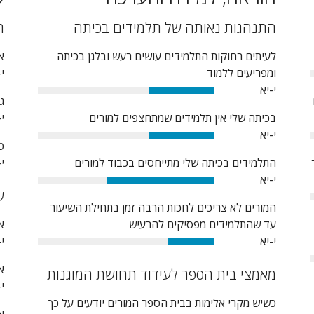
התנהגות נאותה של תלמידים בכיתה
ת
לעיתים רחוקות התלמידים עושים רעש ובלגן בכיתה
א
ומפריעים ללמוד
י-
י-יא
37%
ג
בכיתה שלי אין תלמידים שמתחצפים למורים
י-
י-יא
37%
ט
התלמידים בכיתה שלי מתייחסים בכבוד למורים
י-
י-יא
61%
ש
המורים לא צריכים לחכות הרבה זמן בתחילת השיעור
עד שהתלמידים מפסיקים להרעיש
א
י-יא
י-
26%
א
מאמצי בית הספר לעידוד תחושת המוגנות
י-
כשיש מקרי אלימות בבית הספר המורים יודעים על כך