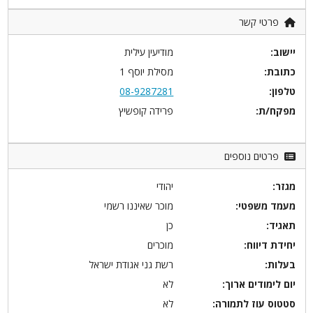
פרטי קשר
יישוב:
מודיעין עילית
כתובת:
מסילת יוסף 1
טלפון:
08-9287281
מפקח/ת:
פרידה קופשיץ
פרטים נוספים
מגזר:
יהודי
מעמד משפטי:
מוכר שאיננו רשמי
תאגיד:
כן
יחידת דיווח:
מוכרים
בעלות:
רשת גני אגודת ישראל
יום לימודים ארוך:
לא
סטטוס עוז לתמורה:
לא