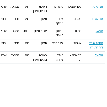
נא
כפר קאסם
נאשד בדיר
חטיבת
רגיל
ממלכתי
ערבי
ביניים, תיכון
מה
רכסים
שי-דוד
תיכון
רגיל
חרדי
יהודי
סרלקר
נצרת
סאוסן
יסודי, תיכון
מיוחד
ממלכתי
ערבי
חאמד
אוהל
אשדוד
יעקב חריר
תיכון
רגיל
חרדי
יהודי
ורה
תל אביב -
חאלד
חטיבת
רגיל
ממלכתי
ערבי
יפו
שקרא
ביניים, תיכון