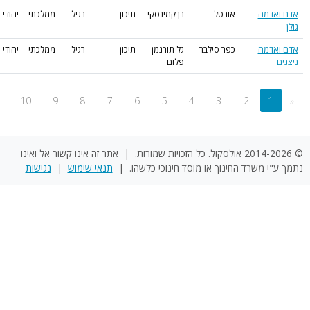
דמה
אורטל
רן קמינסקי
תיכון
רגיל
ממלכתי
יהודי
דמה
כפר סילבר
גל תורגמן
תיכון
רגיל
ממלכתי
יהודי
פלום
»
...
10
9
8
7
6
5
4
3
2
1
© 2014-2026 אולסקול. כל הזכויות שמורות. | אתר זה אינו קשור אל ואינו
י משרד החינוך או מוסד חינוכי כלשהו. |
תנאי שימוש
|
נגישות