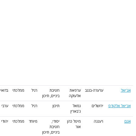
ערערה-בנגב
ערפאת
חטיבת
רגיל
ממלכתי
בדואי
אלעוקה
ביניים, תיכון
 אלקודס
ירושלים
גמאל
תיכון
רגיל
ממלכתי
ערבי
ג'בארין
רעננה
מיטל כהן
יסודי,
מיוחד
ממלכתי
יהודי
אור
חטיבת
ביניים, תיכון