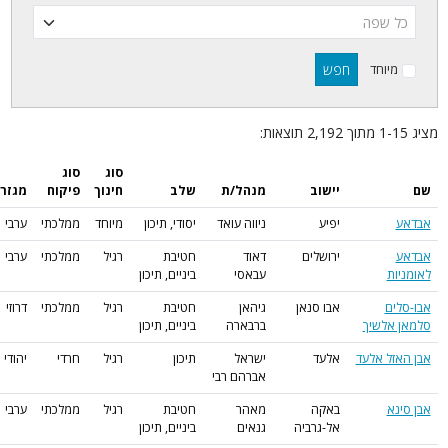
חפש
מיוחד
סוג
סוג
יישוב
מנהל/ת
שלב
חינוך
פיקוח
מגזר
יפיע
ניווה עואד
יסודי, תיכון
מיוחד
ממלכתי
ערבי
ירושלים
דאוד
חטיבת
רגיל
ממלכתי
ערבי
ות
עבאסי
ביניים, תיכון
ים
אבו סנאן
גיהאן
חטיבת
רגיל
ממלכתי
דרוזי
אלשיך
ברבארה
ביניים, תיכון
זל אלעד
אלעד
ישראל
תיכון
רגיל
חרדי
יהודי
אברהם רבי
נא
באקה
מאהר
חטיבת
רגיל
ממלכתי
ערבי
אל-גרביה
גנאים
ביניים, תיכון